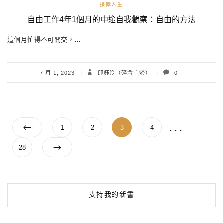
接案人生
自由工作4年1個月的中途自我觀察：自由的方法
這個月忙得不可開交，…
7 月 1, 2023
邱鈺玲（碎念主婦）
0
文
...
Page
Page
Page
Page
1
2
3
4
章
分
Page
28
頁
支持我的新書