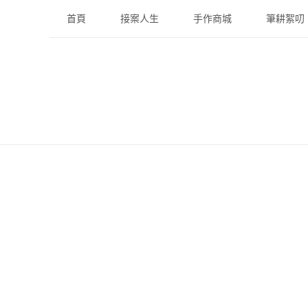
Skip
首頁
接案人生
手作商城
筆耕絮叨
to
content