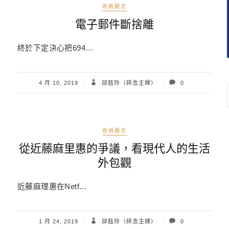
收納觀念
電子郵件斷捨離
終於下定決心把694…
4 月 10, 2019
邱鈺玲（碎念主婦）
0
收納觀念
從近藤麻里惠的爭議，看現代人的生活
外包觀
近藤麻理惠在Netf…
1 月 24, 2019
邱鈺玲（碎念主婦）
0