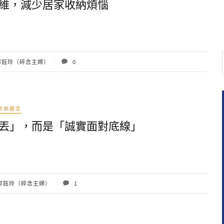
維，減少居家收納煩惱
鈺玲（碎念主婦）
0
收納觀念
丟」，而是「誠實面對底線」
邱鈺玲（碎念主婦）
1