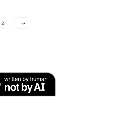
文
Page
2
章
分
頁