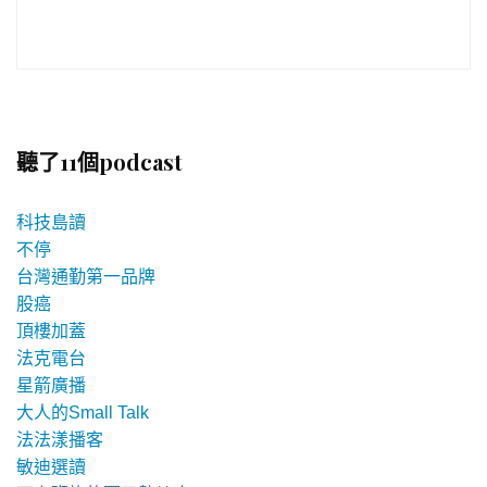
聽了11個podcast
科技島讀
不停
台灣通勤第一品牌
股癌
頂樓加蓋
法克電台
星箭廣播
大人的Small Talk
法法漾播客
敏迪選讀