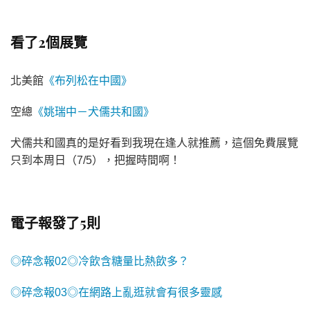
看了2個展覽
北美館
《布列松在中國》
空總
《姚瑞中－犬儒共和國》
犬儒共和國真的是好看到我現在逢人就推薦，這個免費展覽
只到本周日（7/5），把握時間啊！
電子報發了5則
◎碎念報02◎冷飲含糖量比熱飲多？
◎碎念報03◎在網路上亂逛就會有很多靈感