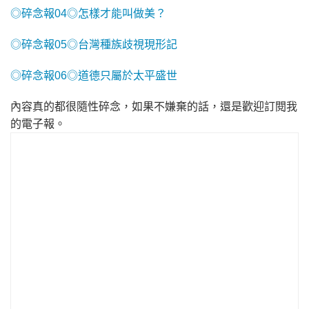
◎碎念報04◎怎樣才能叫做美？
◎碎念報05◎台灣種族歧視現形記
◎碎念報06◎道德只屬於太平盛世
內容真的都很隨性碎念，如果不嫌棄的話，還是歡迎訂閱我
的電子報。