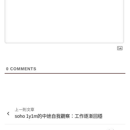
0
COMMENTS
文
上一則文章
章
soho 1y1m的中途自我觀察：工作逐漸回穩
導