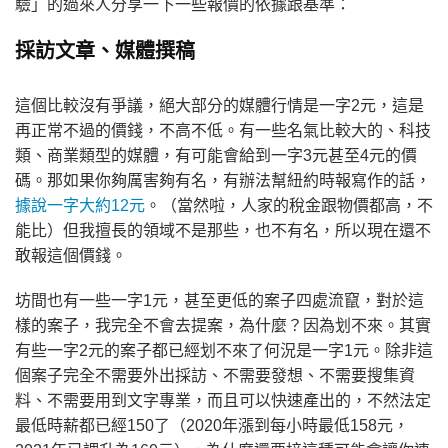
驗」的過來人分享一下一些報價的依據跟基準：
採訪文章、媒體撰稿
這個比較沒有爭議，絕大部分的媒體行情是一字2元，這是
再正常不過的價錢，不高不低。有一些名氣比較大的、科技
類、商業類型的媒體，有可能會給到一字3元甚至4元的價
碼。那如果你夠厲害夠有名，有辦法幫紐約時報寫作的話，
據說一字大約12元
。（當然啦，人家的稅金跟物價都高，不
能比）但我擅長的領域不是那些，也不有名，所以現在還不
敢報這個價錢。
坊間也有一些一字1元，甚至更低的案子四處流竄，對於這
樣的案子，我完全不會去提案，為什麼？因為划不來。其實
有些一字2元的案子都已經划不來了何況是一字1元。除非這
個案子完全不需要外出採訪、不需要發想、不需要搜集資
料、不需要用到文字專業，而且可以快速產出的，不然法定
最低時薪都已經150了（2020年漲到每小時最低158元，