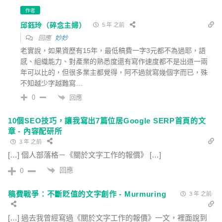
作者
邱鈺玲（碎念主婦）
5 年 之前
回應
妙妙
老實說，如果資歷有15年，最低稿費一字3元都不為過耶，語
感、組織能力、對產業的熟悉度還有寫作速度都不是出道一兩
年可以比的，但很多業主都覺得，阿不過就寫幾個字而已，殊
不知越少字越難寫…
回應
0
10個SEO技巧，讓我寫出7篇位居Google SERP首頁的文
章 - 內容配研所
3 年 之前
[…] 個人部落格－《關於文字工作的報價》 […]
回應
0
稿費戰爭：不斷貶值的文字創作 - Murmuring
3 年 之前
[…] 過去我曾經寫過《關於文字工作的報價》一文，裡面說到