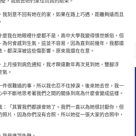
隔壁，我逃去她們家住而真的結束。
，我刻意不回有她在的家，如果在路上巧遇，距離夠遠而且
。
什麼我在她眼裡什麼都不是，高中大學我變得憤世嫉俗，但
、為何會感到生氣，這並不容易，因為直到前幾年，我都還
法，都深深被這些傷影響。原來我還在在意。
，上月接到病危通知，我才睽違數年再次見到她，雙腳浮
空氣。
一件很難過的事，所以我也忍不住掉淚。後來她去世，我一
心中不斷地思考著我們之間的關係到底為什麼會變成這樣。
我：「其實我們都誤會她了。我們一直以為她很討厭你，但
的照片，因為你們沒有合照，所以她從一張大家的合照中，
，我是痛哭失聲。