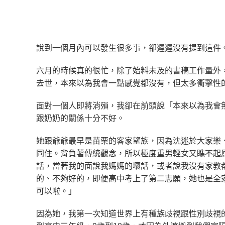
說到一個月內可以發生很多事，卻遲遲沒有提到這件
六月的時候真的很忙，除了始料未及的書稿工作量外
去世，本來以為我會一點感覺都沒有，但太多衝擊性
面對一個人即將消殞，我卻在前頭說「本來以為我會
跟奶奶的關係十分不好。
她跟爺爺最早是苗栗的客家望族，因為沈迷於大家樂
同住。背負著傳統觀念，所以極度重男輕女又瞧不起
話，當著我的面說我媽媽的壞話，或者說我沒有家教
的、不夠好的，即便高中考上了第二志願，她也是全
可以啦。」
因為她，我第一次知道世界上有種族歧視跟性別歧視