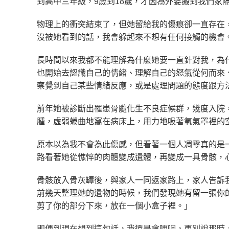
到高中三年級，9歲到18歲，才因為外婆搬到我們家
物理上的衝突結束了，但她留給我的傷痕卻一直存在
沒被她看到的話，我會躲起來不想有任何接觸的機會
長時間以來我都不能理解為什麼她要一直針對我，為
也開始去認識自己的情緒、理解自己的怒氣從何而來
察覺到自己某些情緒反應，或是處理問題的態度跟方
前年她被診斷出罹患骨髓化生不良症候群，幾度入院
腫，虛弱蜷曲地窩在病床上，用力地吸著氧氣罩裡的
原本以為我不會為此傷感，但看著一個人凋零真的是
路看著她從憔悴的肉體變成遺體，再變成一具骨骸，
骨骸放入骨灰罈後，與家人一同返家路上，家人告訴
前幾天整理她的遺物的時候，我們發現她有留一張你
剪了你的部分下來，放在一個小盒子裡。」
即便到現在想到這句話，我還是會哽咽，更別說那時