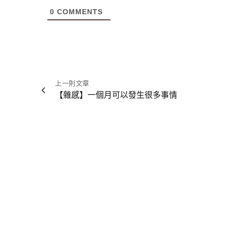
0
COMMENTS
文
上一則文章
【雜感】一個月可以發生很多事情
章
導
覽