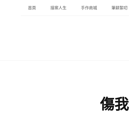
Skip
首頁
接案人生
手作商城
筆耕絮叨
to
content
傷我