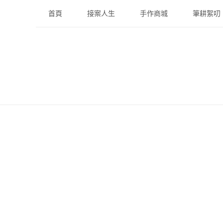
Skip
首頁
接案人生
手作商城
筆耕絮叨
to
content