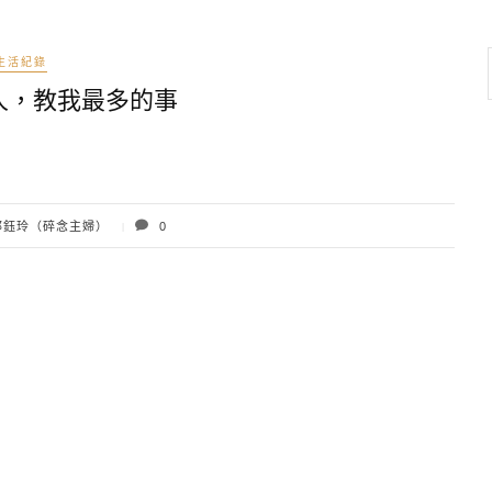
生活紀錄
人，教我最多的事
鈺玲（碎念主婦）
0