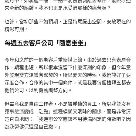
歲月中，如凌遲一般，一點一滴慢慢剝離舊零件，最終才迎
來全新的船體。我不也正是承受過那樣的痛苦嗎？
也許，當初那些不如預期，正是特意騰出空間，安放現在的
精彩可期。
每週五去客戶公司「隨意坐坐」
今年和之前的一個老客戶重新搭上線，由於過去只有表層合
作，期程也短，所以根本沒留下什麼深刻的印象，但今年意
外發現雙方還蠻有默契的，所以夏天的時候，我們談好了要
深度合作，合作的其中一個條件，就是我要每個禮拜五都去
他們公司，以利機動調整方向。
但畢竟我是自由工作者，不是被雇傭的員工，所以我並沒有
讓事態演變成「駐點」這種模糊又曖昧的關係，而是非常清
楚直白地問：「我進辦公室應該不用待滿固定的時數吧？因
為我勞健保還是自己繳。」