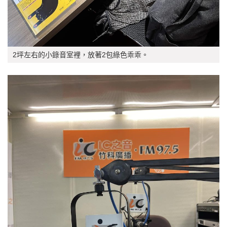
2坪左右的小錄音室裡，放著2包綠色乖乖。