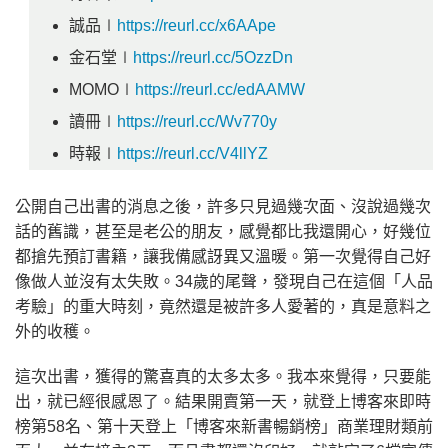
誠品∣
https://reurl.cc/x6AApe
金石堂∣
https://reurl.cc/5OzzDn
MOMO∣
https://reurl.cc/edAAMW
讀冊∣
https://reurl.cc/Wv770y
時報∣
https://reurl.cc/V4llYZ
公開自己出書的消息之後，許多只見過幾次面、沒說過幾次
話的舊識，甚至是老公的朋友，感覺都比我還開心，好幾位
都搶先預訂書籍，讓我備感訝異又溫暖。第一次覺得自己好
像做人並沒有太失敗。34歲的尾聲，發現自己在這個「人品
考驗」的重大時刻，竟然還是被許多人愛著的，真是意料之
外的收穫。
這次出書，獲得的驚喜真的太多太多。我本來覺得，只要能
出，就已經很感恩了。結果開賣第一天，就登上博客來即時
榜第58名、第十天登上「博客來新書暢銷榜」商業理財類前