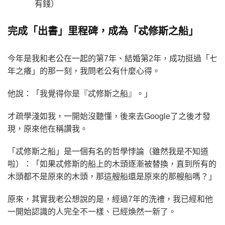
有錢）
完成「出書」里程碑，成為「忒修斯之船」
今年是我和老公在一起的第7年、結婚第2年，成功挺過「七
年之癢」的那一刻，我問老公有什麼心得。
他說：「我覺得你是『忒修斯之船』。」
才疏學淺如我，一開始沒聽懂，後來去Google了之後才發
現，原來他在稱讚我。
「忒修斯之船」是一個有名的哲學悖論（雖然我是不知道
啦）：「如果忒修斯的船上的木頭逐漸被替換，直到所有的
木頭都不是原來的木頭，那這艘船還是原來的那艘船嗎？」
原來，其實我老公想說的是，經過7年的洗禮，我已經和他
一開始認識的人完全不一樣、已經煥然一新了。