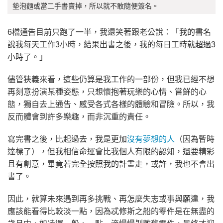
墊泡麵或當二手書賣掉，所以就不敢隨便簽名。
6檔通告目前只跑了一半，我還笑著跟老公說：「我的書名
說我每天工作3小時，結果出書之後，我的每日工時就超過3
小時了。」
儘管狹義來看，這些仍算是我工作的一部份，但我已經不想
再刻意扮演某種姿態，只想懷抱著玩樂的心情、嘗鮮的心
態，獨自去上通告、感受各式各樣的體驗和冒險。所以，我
反而體會到許多樂趣，而非沉重的責任。
寫完書之後，比起過去，我是更加
沒有夢想的人
（因為暫時
達標了），但我相信命運會比我個人有限的認知，還要精彩
且有創意，畢竟若完全按照我的計畫走，或許，我也不會出
書了。
因此，就算未來遇到再多挑戰、再怎麼失志或事與願違，我
應該能看得比較淡一點，因為忒修斯之船的零件是在無盡的