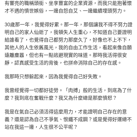
有響亮的職稱頭銜、坐享豐富的企業資源，而我只能抱著懷
才不遇的憤世嫉俗，一邊自怨自艾、一邊繼續埋頭努力。
30歲那一年，我覺得好累。那一年，那個讓我不得不努力證
明自己的家人仙逝了，我頓失人生重心，不知道自己要證明
給誰看了，也覺得自己都努力那麼久了，好像也不上不下，
其他人的人生依舊風光，我的自由工作生活，看起來像自願
遠離塵囂，但也有一點逃避現實的味道。那時我活得很安
靜，認真感受生活的背後，也拼命消除自己的存在感。
我那時只想躲起來，因為我覺得自己好失敗。
我曾經覺得一切都好徒勞。「肉搏」般的生活，到底為了什
麼？我到底在奮戰什麼？我又為什麼總是那麼憤怒？
我是在氣自己必須活得這麼用力，才能證明自己存在的意
義？還是認為自己不爭氣、恨鐵不成鋼？或是覺得好運總不
站在我這一邊，人生很不公平呢？