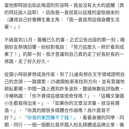
當他那時說出如此晦澀的形容時，我並沒有太大的感觸（真
的拜託說人話耶）。因為我一直就是以這樣的姿態過來的
（講得自己好像轉生番主角：「我一直是用這個身體生活
著。」）
不過直到11月，籌備已久的書，正式公告出版的那一刻；親
朋好友熱情回響，紛紛對我說：「努力這麼久，終於看到成
果了！」的那一刻，我才意識到自己真的走了好長好長的一
條路，走了好久好久。
從國小時就夢想成為作家，到了21歲有想在文字領域證明自
己的念頭，一路摸索，25歲開始漸漸找到方向，並有意識地
耕耘累積，中間一路上遇到許多波折，聽過無數批評指教、
冷嘲熱諷：「你不覺得這樣寫很奇怪嗎？」、「這種文筆國
小生都寫得出來。」、「如果你的文章沒流量，就沒有價
值。」、「你真的跟很多媒體合作過嗎？為什麼寫不
好？」、
「你寫的東西賺不了錢！」
，看著身邊的同學、同
期、同行，一個一個都比我早踏入知名媒體或品牌企業、擁