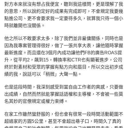
對方本來就沒有想占我便宜，聽到我這樣問，更是理解了我
的意思，所以說約定好的成果有完成即可，不會規定我要幾
點進公司、更不會要求我一定要待多久，就算我只待一個小
時就離開也沒關係。
他之所以不敢要求太多，除了我們並非雇傭關係，同時也是
因為我專案管理得很好，做了一張共享大表，讓他隨時掌握
最新進度。而且還在3個月內成功讓他們FB的廣告ROAS提
升，從平均2，飆到15，轉換率和CTR也有顯著進步，公司
終於對素材和受眾的掌握有點方向和眉目，所以交出初步成
績的我，說話可以「稍微」大聲一點。
也是這段時間，我深刻感受到當自由工作者的爽感，只要做
出成績，自然而然就能掌握話語權和主導權，不會被一些莫
名其妙的官僚規定或權力束縛。
在家工作雖然蠻舒服的，但也會有很常一段時間活動範圍不
超過家的方圓5公里，甚至不會超出巷子口，時間久了真的