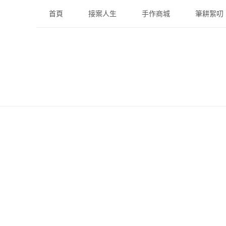
Skip
首頁
接案人生
手作商城
筆耕絮叨
to
content