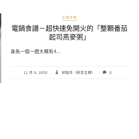
主婦快煮
電鍋食譜－超快速免開火的「整顆番茄
起司燕麥粥」
身為一個一週大概有4…
11 月 9, 2020
邱鈺玲（碎念主婦）
0