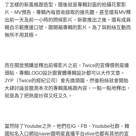
了怎樣的新風格跟造型，隨後就是專輯封面的拍攝花絮影
片、MV預告、專輯內每首收錄取的搶先聽，甚至還有MV釋
出前一天及前一小時的問候影片，新歌推出之後，還有成員
親自示範應援口號，跟開箱專輯的影片。為了與粉絲互動而
無所不用其極。
而在開放預購並釋出前導影片之前，Twice的宣傳慣例是連
頭貼、專輯LOGO設計跟實體專輯設計都可以大作文章。
JYP（Twice的經紀公司）會先換頭圖，然後粉絲就會開始
大肆討論並臆測本次的專輯風格跟內容，一點一點地釋出，
就是為了把熱度炒得又旺又久。
當然除了Youtube之外，他們在IG、FB、Youtube社群、韓
國知名入口網站naver跟明星直播平台vlive也都有其他的宣