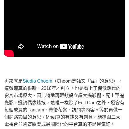
再來就是
Studio Choom
（Choom是韓文「舞」的意思），
這頻道真的很新，2018年才創立。也是看上了偶像跳舞的
影片市場極大，因此特地再砸錢設立超大攝影棚，配上華麗
光影，邀請偶像炫技，這裡一樣除了Full Cam之外，還會有
每個成員的Fancam、幕後花絮、訪問等內容。等於再做一
個網路節目的意思。Mnet真的有錢又有創意，能夠跟三大
電視台並駕齊驅變成最國際化的平台真的不是運氣好。