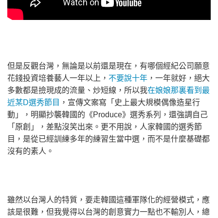
但是反觀台灣，無論是以前還是現在，有哪個經紀公司願意
花錢投資培養藝人一年以上，
不要說十年
，一年就好，絕大
多數都是撿現成的流量、炒短線，所以我
在娘娘那裏看到最
近某D選秀節目
，宣傳文案寫「史上最大規模偶像造星行
動」，明顯抄襲韓國的《Produce》選秀系列，還強調自己
「原創」，差點沒笑出來。更不用說，人家韓國的選秀節
目，是從已經訓練多年的練習生當中選，而不是什麼基礎都
沒有的素人。
雖然以台灣人的特質，要走韓國這種軍隊化的經營模式，應
該是很難，但我覺得以台灣的創意實力一點也不輸別人，總