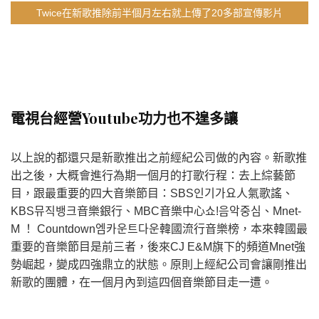
Twice在新歌推除前半個月左右就上傳了20多部宣傳影片
電視台經營Youtube功力也不遑多讓
以上說的都還只是新歌推出之前經紀公司做的內容。新歌推
出之後，大概會進行為期一個月的打歌行程：去上綜藝節
目，跟最重要的四大音樂節目：SBS인기가요人氣歌謠、
KBS뮤직뱅크音樂銀行、MBC音樂中心쇼!음악중심、Mnet-
M ！ Countdown엠카운트다운韓國流行音樂榜，本來韓國最
重要的音樂節目是前三者，後來CJ E&M旗下的頻道Mnet強
勢崛起，變成四強鼎立的狀態。原則上經紀公司會讓剛推出
新歌的團體，在一個月內到這四個音樂節目走一遭。