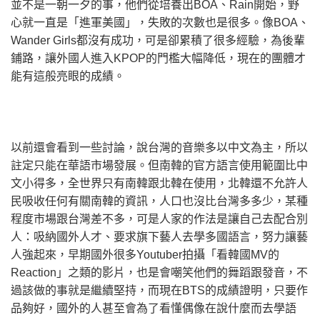
並不是一朝一夕的事，他們從培養出BOA、Rain開始，野
心就一直是「進軍美國」，失敗的次數也是很多。像BOA、
Wander Girls都沒有成功，可是卻累積了很多經驗，為後輩
鋪路，讓外國人進入KPOP的門檻大幅降低，現在的團體才
能有這般亮眼的成績。
以前還會看到一些討論，說台灣的音樂多以中文為主，所以
註定只能在華語市場發展。但南韓的官方語言使用範圍比中
文小得多，全世界只有南韓跟北韓在使用，北韓還不允許人
民吸收任何有關南韓的資訊，人口也沒比台灣多多少，某種
程度市場跟台灣差不多，可是人家的作法是讓自己去配合別
人：吸納國外人才、要求旗下藝人去學多國語言，努力讓藝
人強起來，早期國外很多Youtuber拍攝「看韓國MV的
Reaction」之類的影片，也是會嘲笑他們的舞蹈跟發音，不
過該做的事就是繼續堅持，而現在BTS的成績證明，只要作
品夠好，國外的人甚至會為了看懂偶像在說什麼而去學語