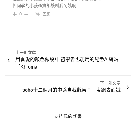
但同學的小孩確實都該叫我阿姨啊……
回應
0
文
上一則文章
章
用喜愛的顏色做設計 初學者也能用的配色AI網站
「Khroma」
導
覽
下一則文章
soho十二個月的中途自我觀察：一度跑去面試
支持我的新書