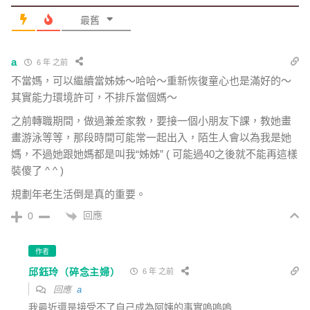
最舊
a
6 年 之前
不當媽，可以繼續當姊姊～哈哈～重新恢復童心也是滿好的～
其實能力環境許可，不排斥當個媽～
之前轉職期間，做過兼差家教，要接一個小朋友下課，教她畫
畫游泳等等，那段時間可能常一起出入，陌生人會以為我是她
媽，不過她跟她媽都是叫我“姊姊” ( 可能過40之後就不能再這樣
裝傻了 ^ ^ )
規劃年老生活倒是真的重要。
回應
0
作者
邱鈺玲（碎念主婦）
6 年 之前
回應
a
我最近還是接受不了自己成為阿姨的事實嗚嗚嗚