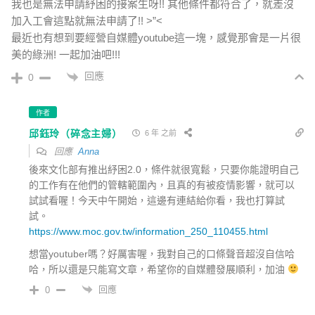
我也是無法申請紓困的接案生呀!! 其他條件都符合了，就差沒
加入工會這點就無法申請了!! >”<
最近也有想到要經營自媒體youtube這一塊，感覺那會是一片很
美的綠洲! 一起加油吧!!!
回應
0
作者
邱鈺玲（碎念主婦）
6 年 之前
回應
Anna
後來文化部有推出紓困2.0，條件就很寬鬆，只要你能證明自己
的工作有在他們的管轄範圍內，且真的有被疫情影響，就可以
試試看喔！今天中午開始，這邊有連結給你看，我也打算試
試。
https://www.moc.gov.tw/information_250_110455.html
想當youtuber嗎？好厲害喔，我對自己的口條聲音超沒自信哈
哈，所以還是只能寫文章，希望你的自媒體發展順利，加油
回應
0