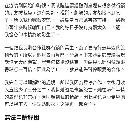
在疫情剛開始的時候，我就陸陸續續聽到身邊有很多做行銷
的朋友被裁員，還有設計、攝影、劇場的朋友都接不到案
子。所以我也戰戰兢兢，一邊慶幸自己還有案可接，一邊擔
心著什麼時候輪到自己。我的好日子沒有持續太久，上週，
我擔心的事情終於發生了。
一個跟我長期合作社群行銷的業主，為了要履行去年簽的設
櫃合約，所以這個月去百貨開了分店。本來她對於業績表現
就沒太大的期望，畢竟疫情還沒結束，但結果比她想像還來
得糟糕一百倍。因此為了止血，就只能先暫停跟我的合作。
我完全可以理解她的處境，所以我因為暫停合作，之後月收
入直接少了三分之二，我對她還是毫無怨言。她在這件事情
的處理也非常好，有照顧到我的情緒，因此我也真心希望她
可以撐下去，快點站起來，之後再一起合作。
無法申請紓困