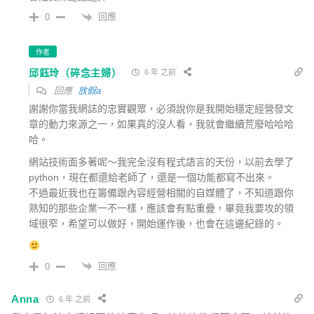
回應
0
作者
邱鈺玲（碎念主婦）
6 年 之前
回應
放假a
謝謝你當我網誌的忠實觀眾，必須說你是我開始穩定經營發文
章的動力來源之一，如果真的沒人看，我就會繼續荒廢哈哈哈
哈。
網站技術面多著呢～我完全沒有程式語言的天份，以前去學了
python，現在都還給老師了，還是一個功能都寫不出來。
不過最近我也在籌備跟內容經營相關的自媒體了，不知道跟你
熟知的那些企業一不一樣，應該會有點重疊，畢竟我要攻的領
域很窄，希望可以做好，開始運作後，也會在這邊紀錄的。
回應
0
Anna
6 年 之前