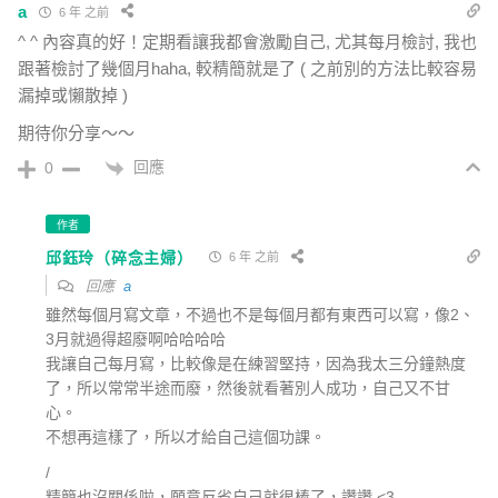
a
6 年 之前
^ ^ 內容真的好！定期看讓我都會激勵自己, 尤其每月檢討, 我也
跟著檢討了幾個月haha, 較精簡就是了 ( 之前別的方法比較容易
漏掉或懶散掉 )
期待你分享～～
回應
0
作者
邱鈺玲（碎念主婦）
6 年 之前
回應
a
雖然每個月寫文章，不過也不是每個月都有東西可以寫，像2、
3月就過得超廢啊哈哈哈哈
我讓自己每月寫，比較像是在練習堅持，因為我太三分鐘熱度
了，所以常常半途而廢，然後就看著別人成功，自己又不甘
心。
不想再這樣了，所以才給自己這個功課。
/
精簡也沒關係啦，願意反省自己就很棒了，讚讚 <3