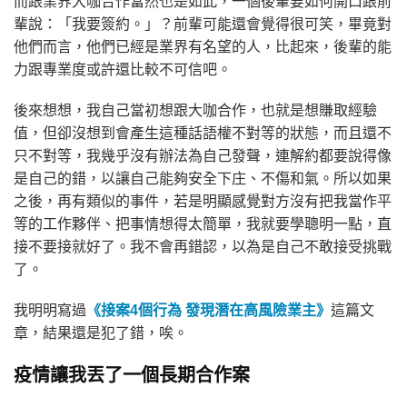
而跟業界大咖合作當然也是如此，一個後輩要如何開口跟前
輩說：「我要簽約。」？前輩可能還會覺得很可笑，畢竟對
他們而言，他們已經是業界有名望的人，比起來，後輩的能
力跟專業度或許還比較不可信吧。
後來想想，我自己當初想跟大咖合作，也就是想賺取經驗
值，但卻沒想到會產生這種話語權不對等的狀態，而且還不
只不對等，我幾乎沒有辦法為自己發聲，連解約都要說得像
是自己的錯，以讓自己能夠安全下庄、不傷和氣。所以如果
之後，再有類似的事件，若是明顯感覺對方沒有把我當作平
等的工作夥伴、把事情想得太簡單，我就要學聰明一點，直
接不要接就好了。我不會再錯認，以為是自己不敢接受挑戰
了。
我明明寫過
《接案4個行為 發現潛在高風險業主》
這篇文
章，結果還是犯了錯，唉。
疫情讓我丟了一個長期合作案