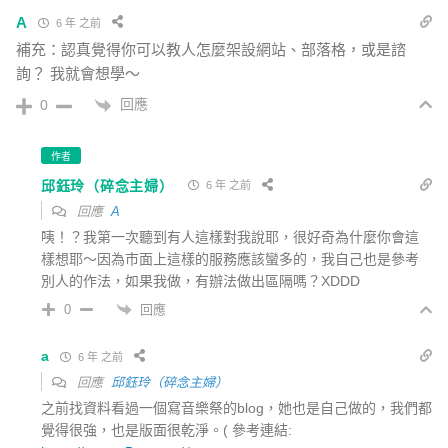
A
6 年 之前
補充：認真覺得你可以教人怎麼架設網站、部落格，或是諮
詢？ 我就會想學～
回應
0
作者
邱鈺玲（碎念主婦）
6 年 之前
回應
A
咦！？我第一次聽到有人這樣對我說耶，很好奇為什麼你會這
樣想耶～因為市面上這樣的服務應該蠻多的，我自己也是參考
別人的作法，如果我做，有辦法做出區隔嗎？XDDD
回應
0
a
6 年 之前
回應
邱鈺玲（碎念主婦）
之前找資料看過一個寫音樂祭的blog，她也是自己做的，我們都
覺得很強，也是版面很乾淨。( 參考連結: