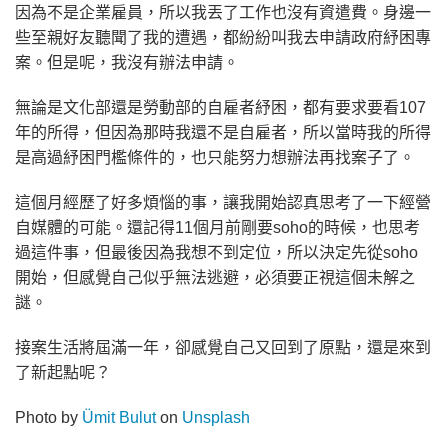
因為不是企業雇員，所以我丟了工作也沒有資遣費。身邊一
些至親好友聽聞了我的遭遇，都紛紛叫我去申請政府紓困專
案。但是呢，我沒有辦法申請。
無論是文化部還是勞動部的自雇者紓困，都有要求要看107
年的所得，但因為那時我還不是自雇者，所以當時我的所得
是高過紓困門檻條件的，也只能努力想辦法再找案子了。
這個月經歷了好多煩惱的事，讓我開始認真思考了一下經營
自媒體的可能。還記得11個月前剛要soho的時候，也思考
過這件事，但最後因為我想不到定位，所以決定先從soho
開始，但感覺自己似乎無法逃避，必須要正視這個未解之
謎。
接案生活將屆滿一年，卻感覺自己又回到了原點，還是來到
了新起點呢？
Photo by
Ümit Bulut
on
Unsplash