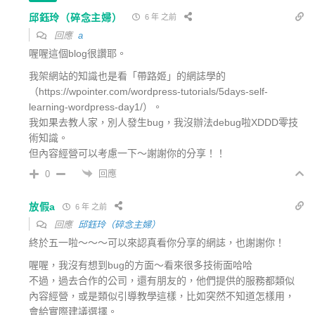
邱鈺玲（碎念主婦）
6 年 之前
回應
a
喔喔這個blog很讚耶。
我架網站的知識也是看「帶路姬」的網誌學的
（https://wpointer.com/wordpress-tutorials/5days-self-
learning-wordpress-day1/）。
我如果去教人家，別人發生bug，我沒辦法debug啦XDDD零技
術知識。
但內容經營可以考慮一下～謝謝你的分享！！
回應
0
放假a
6 年 之前
回應
邱鈺玲（碎念主婦）
終於五一啦～～～可以來認真看你分享的網誌，也謝謝你！
喔喔，我沒有想到bug的方面～看來很多技術面哈哈
不過，過去合作的公司，還有朋友的，他們提供的服務都類似
內容經營，或是類似引導教學這樣，比如突然不知道怎樣用，
會給實際建議選擇。