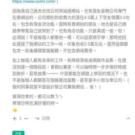
https://www.u5mr.com/
)
因為我自己過去也找公司架設過網站，也有朋友是開公司專門
在做網站的，公司類別的收費大約落在4.5萬上下至友情價3.5左
右，包含有現金流功能。當時有賣網拍的朋友，他也是自己網
路學學幫自己就架好了，也有商店功能，只是美感一般。但！
必須說！不是每個人都像他一樣，可以這麼順手學，那時他因
此還接了做網站的工作～哈，印象他收2.5萬左右。當然這類都
包含一些後續類客服服務，不包含網域費用。
加上每個人都有本來的工作，有時部落格或網路作品集，在還
沒到達一個階段前，會類似兼差，可以抽時間一步步做好時遇
到挫折，容易放棄～～～ 什麼都能在網路上學到的情況下，也
不是每個人都願意花個幾萬找服務，甚至是中小型企業公司。 (
我的同事就是平面設計幫公司兼做網站… 省！ )
覺得你會的，都可以教ㄋㄟ
條理分明也滿好懂的呀～
回應
0
作者