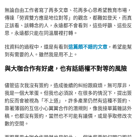
無論自由工作者寫了再多文章、花再多心思希望教育市場，
傳達「勞資雙方應是地位對等」的觀念，都難如登天，而真
正該看、該轉念的人，永遠都不會看到，這些呼籲、這些反
思，永遠都只能在同溫層裡打轉。
找資料的過程中，還是有看到
這篇頗不錯的文章
，希望能幫
到有需要的人。雖然我是用不上。
與大咖合作有好處，也有話語權不對等的風險
儘管這次我沒有簽約，造成後續的糾紛跟麻煩，無可厚非，
我是一個大笨蛋。但我也必須說，在很多的情況下，提出簽
約反而會被視為「不上道」，許多產業仍然有這種不簽約、
靠著薄弱的互信小心翼翼合作的潛規則，像我接單篇雜誌外
稿，也都沒有簽約，當然也不可能有議價，或是爭取修改次
數的空間。