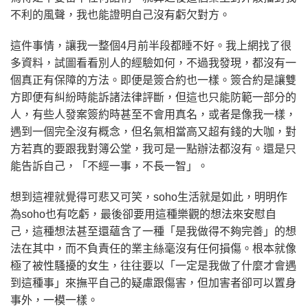
不利的風聲，我也能證明自己沒有虧欠對方。
這件事情，讓我一整個4月前半段都睡不好。我上網找了很
多資料，試圖看看別人的經驗如何，不過我發現，都沒有一
個真正有保障的方法。即便是簽合約也一樣。簽合約是讓雙
方即便有糾紛時能訴諸法律評斷，但這也只能防範一部分的
人，有些人發案簽約時甚至不會用真名，或者是像我一樣，
遇到一個完全沒有概念，但名氣相當高又超有錢的大咖，對
方若真的要跟我對簿公堂，我可是一點辦法都沒有。還是只
能告訴自己，「不經一事，不長一智」。
想到這裡就覺得可悲又可笑，soho生活就是如此，明明作
為soho也有吃虧，最後卻要用這種樂觀的想法來安慰自
己，這種想法甚至還蘊含了一種「是我做得不夠完善」的想
法在其中，而不負責任的業主絲毫沒有任何損傷。根本就像
極了被性騷擾的女生，往往要以「一定是我做了什麼才會遇
到這種事」來撫平自己的疑慮跟傷害，但加害者卻可以置身
事外，一模一樣。