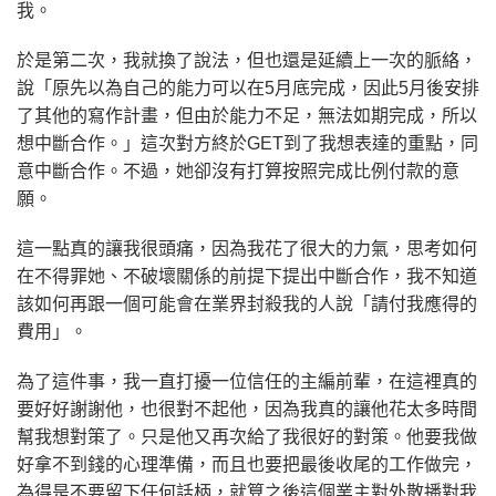
我。
於是第二次，我就換了說法，但也還是延續上一次的脈絡，
說「原先以為自己的能力可以在5月底完成，因此5月後安排
了其他的寫作計畫，但由於能力不足，無法如期完成，所以
想中斷合作。」這次對方終於GET到了我想表達的重點，同
意中斷合作。不過，她卻沒有打算按照完成比例付款的意
願。
這一點真的讓我很頭痛，因為我花了很大的力氣，思考如何
在不得罪她、不破壞關係的前提下提出中斷合作，我不知道
該如何再跟一個可能會在業界封殺我的人說「請付我應得的
費用」。
為了這件事，我一直打擾一位信任的主編前輩，在這裡真的
要好好謝謝他，也很對不起他，因為我真的讓他花太多時間
幫我想對策了。只是他又再次給了我很好的對策。他要我做
好拿不到錢的心理準備，而且也要把最後收尾的工作做完，
為得是不要留下任何話柄，就算之後這個業主對外散播對我