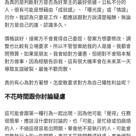
為真的是判斷對方是否為好業主的最好依據。公私不分的
人，很有可能是想藉由「成就感」、「曝光度」或「情誼」
凹你。我認為只要是工作，都應該跟對方說清楚報酬，無論
對方是自己的誰、認識多久。
價格談好，接案方不會覺得自己委屈，發案方想要修改、調
整也比較有立場要求。所以不管發案給我的人是誰，我都會
問預算，如果是朋友，我會給對方優惠，但絕對不會賠本幫
對方做事，因為經驗告訴我，這有很大機率會在未來某一天
導致友誼破裂，最後不歡而散。
真的有心為對方著想，怎麼敢要求對方為自己犧牲利益呢？
不花時間跟你討論疑慮
這可能會跟第一種行為一起出現，因為他可能「覺得」任務
很簡單，應該沒什麼好討論的，也「可能」是忙碌或怕麻煩
的人，不過這很容易出問題，畢竟他不是執行的人，可能會