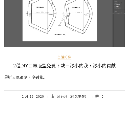
生活紀錄
2種DIY口罩版型免費下載－渺小的我，渺小的貢獻
最近天氣很冷，冷到我…
2 月 18, 2020
邱鈺玲（碎念主婦）
0