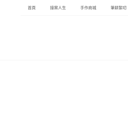
Skip
首頁
接案人生
手作商城
筆耕絮叨
to
content