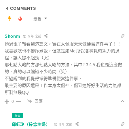
4
COMMENTS
最舊
Shonm
5 年 之前
透過電子報看到這篇文，實在太佩服天天做便當這件事了！！
我喜歡吃也不排斥煮飯，但就是如Mei所說各種耗時耗力的過
程，讓人提不起勁（哭）
那七點大略的方那七點大略的方法，其中2.3.4.5.我也是這麼做
的，真的可以縮短不少時間（笑）
不過說到底我覺得懶得準備便當這件事，
最主要的原因還是工作本身太傷神，傷到連好好生活的力氣都
所剩無幾QQ
回應
0
作者
邱鈺玲（碎念主婦）
5 年 之前