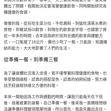
體出了問題，我開始決定要落實健康飲食，同時開始研究各
種健康的食譜。
傻傻的我，從狂吃生菜沙拉、不吃澱粉，到猛吃清蒸水煮的
食物，到嘗試低GI飲食，到現在的飲食金字塔，也摸索了將
近一年多的時間，去年因為終於找到合適的飲食與運動方
式，一口氣瘦了16公斤，藥也少吃了一點。只能說，知識連
結的能力，大大地影響了人們的生活。
從準備一餐，到準備三餐
為了讓身體壯況漸入佳境，我不僅學著料理健康的食物，也
享受整個過程，認真的搭配菜色，認真的拍照紀錄，努力尋
找烹飪過程快速又方便的料理。
本來一開始因為工作與通勤的時間，讓我只能每天在下班
後，拖著疲累的身軀，自己準備一餐，後來我一直積極想辦
法讓準備料理變得簡單快速，所以首先，我是先搬出去住，