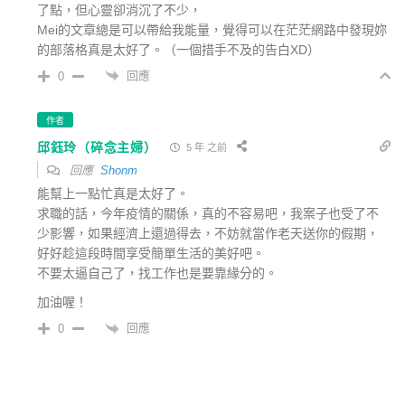
了點，但心靈卻消沉了不少，
Mei的文章總是可以帶給我能量，覺得可以在茫茫網路中發現妳
的部落格真是太好了。（一個措手不及的告白XD）
回應
0
作者
邱鈺玲（碎念主婦）
5 年 之前
回應
Shonm
能幫上一點忙真是太好了。
求職的話，今年疫情的關係，真的不容易吧，我案子也受了不
少影響，如果經濟上還過得去，不妨就當作老天送你的假期，
好好趁這段時間享受簡單生活的美好吧。
不要太逼自己了，找工作也是要靠緣分的。
加油喔！
回應
0