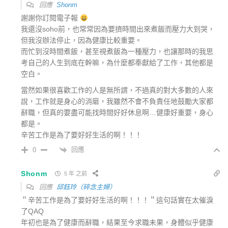
回應
Shonm
謝謝你訂閱電子報
我還沒soho前，也常常因為要擠時間出來煮飯而壓力大到哭，
但我沒辦法停止，因為健康比較重要。
而忙到沒時間煮飯，甚至視煮飯為一種壓力，也讓那時的我思
考自己的人生到底在幹嘛，為什麼都奉獻給了工作，其他都是
空白。
當然如果很喜歡工作的人是無所謂，不過真的對大多數的人來
說，工作就是身心的消磨，我雖然不會不負責任地鼓勵大家都
辭職，但真的要盡可能找時間好好休息啊…健康好重要，身心
都是。
辛苦工作是為了要好好生活的啊！！！
回應
0
Shonm
5 年 之前
回應
邱鈺玲（碎念主婦）
＂辛苦工作是為了要好好生活的啊！！！＂這句話實在太催淚
了QAQ
年初也是為了健康而辭職，結果至今求職未果，身體似乎健康