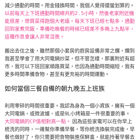
減少通勤的時間。用金錢換時間，我個人覺得還蠻划算的。
以前每天上下班通勤時間總共約2.5小時，然後老家附近機
能很差，想買菜得跑個大老遠。每天下班已經七點多，通勤
回到家煮完飯，準備吃晚餐的時候已經差不多晚上九點半，
這種作息會讓人非常沮喪。
搬出去住之後，雖然那個小套房的廚房設備非常之爛，爛到
我甚至學會了用大同電鍋炒菜，但不管怎樣，那裏附近有超
市，我可以下班回家順路買菜，也因為通勤時間縮短，我有
更多時間準備食物，甚至有更充裕的時間運動。
如何當個三餐自備的朝九晚五上班族
利用零碎的時間很重要。我認為身為一個小資族，擁有一個
大同電鍋，或微波爐、或是9L小烤箱是一件很重要的事。
大同電鍋的CP值相對高一點。
因為這些家電可以在你早上
梳洗的同時，一邊幫你準備早餐，等你梳洗換裝完成後，早
餐也做好了，你只需要把食物裝進保鮮盒，就能拎著早餐去