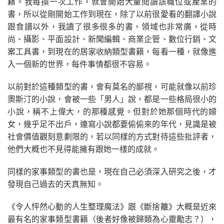
籍。我每換一次工作，就會開始大量閱讀該職位或產業的
書，所以從剛開始工作到現在，除了以前很愛看的翻譯小說
跟食譜以外，我讀了很多很多的書，領域也非常廣，從時
尚、攝影、平面設計、新聞編輯、商業企管、數位行銷、文
案工具書，到現在的居家收納類型書籍，每看一種，就像進
入一個新的世界，每件事情都很不容易。
以前對於這種類型的書，會有莫名的鄙視，可能就像以前珍
奧斯汀的小說，會被一些「男人」說，都是一些格局很小的
小說，稱不上偉大，的那種感覺。但對於她那個時代的婦
女，幾乎足不出戶，連寫小說都要偷偷來的年代，見識是被
社會價值觀刻意劃限的，若以同樣的方式對待這些批評者，
他們大概也不見得能擁有跟她一樣的成就。
同樣的家事類型的書也是，現在自己必須深入研究之後，才
發現自己過去的天真無知。
《令人怦然心動的人生整理魔法》跟《斷捨離》大概是近來
最有名的家事類型書籍（後者好像被歸類為心靈勵志？），