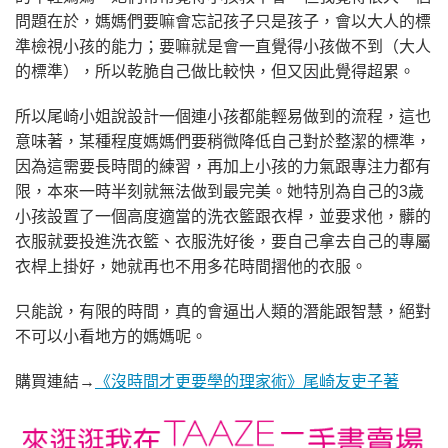
問題在於，媽媽們要嘛會忘記孩子只是孩子，會以大人的標
準檢視小孩的能力；要嘛就是會一直覺得小孩做不到（大人
的標準），所以乾脆自己做比較快，但又因此覺得超累。
所以尾崎小姐說設計一個連小孩都能輕易做到的流程，這也
意味著，某種程度媽媽們要稍微降低自己對於整潔的標準，
因為這需要長時間的練習，再加上小孩的力氣跟專注力都有
限，本來一時半刻就無法做到最完美。她特別為自己的3歲
小孩設置了一個高度適當的洗衣籃跟衣桿，並要求他，髒的
衣服就要投進洗衣籃、衣服洗好後，要自己拿去自己的專屬
衣桿上掛好，她就再也不用多花時間摺他的衣服。
只能說，有限的時間，真的會逼出人類的潛能跟智慧，絕對
不可以小看地方的媽媽呢。
購買連結→
《沒時間才更要學的理家術》尾崎友吏子著