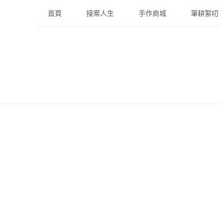
Skip
首頁
接案人生
手作商城
筆耕絮叨
to
content