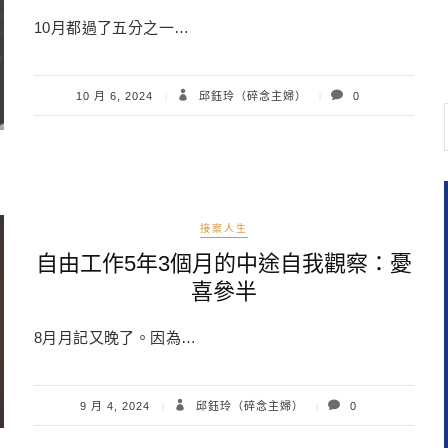
10月都過了五分之一…
10 月 6, 2024
邱鈺玲（碎念主婦）
0
接案人生
自由工作5年3個月的中途自我觀察：憂
喜參半
8月月記又晚了。因為…
9 月 4, 2024
邱鈺玲（碎念主婦）
0