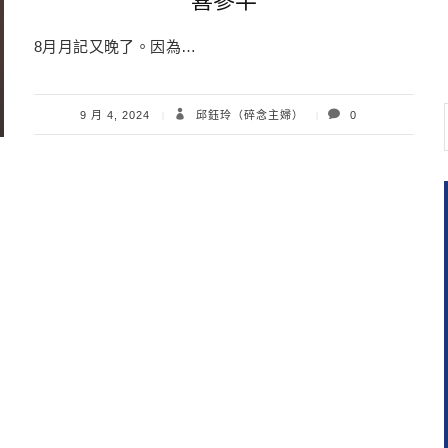
喜參半
8月月記又晚了。因為…
9 月 4, 2024
邱鈺玲（碎念主婦）
0