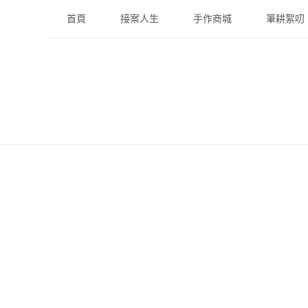
Skip
首頁
接案人生
手作商城
筆耕絮叨
to
content