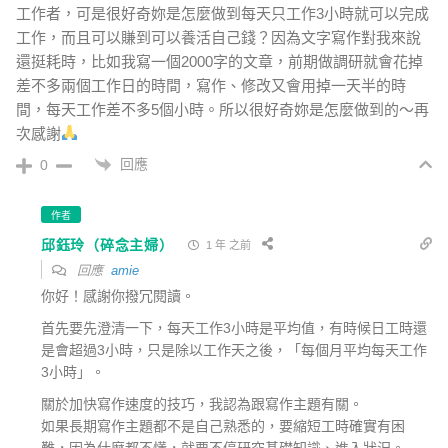
工作者，可是很好奇妳是怎麼做到每天只工作3小時就可以完成
工作，而且可以賺到可以養活自己錢？因為文字寫作對我來說
還挺耗時，比如我寫一個2000字的文章，前期做調研就會花掉
差不多兩個工作日的時間，寫作、修改又會用掉一天半的時
間，每天工作差不多5個小時。所以很好奇妳是怎麼做到的～再
次感謝
回應
0
作者
邱鈺玲（碎念主婦）
1 年 之前
回應
amie
你好！感謝你撥冗閱讀。
首先要先澄清一下，每天工作3小時是平均值，有時候日工時還
是會超過3小時，只是除以工作天之後，「每個月平均每天工作
3小時」。
關於加快寫作速度的技巧，我認為跟寫作主題有關。
如果長期寫作主題都不是自己熟悉的，要縮短工時確實有困