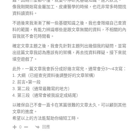
難，因為什麼都不懂，就要不停研究基礎知識、進入狀況。
像我剛開始寫金屬加工、皮膚醫學的時候，也花非常多時間找
資料讀資料。
不過後來我漸漸了解一些基礎知識之後，我也會限縮自己查資
料的範圍，有能力辨識哪些是跟文章無關的資料，不相關的內
容我就不會花時間看。
確定文章主題之後，我會先針對主題列出幾個我的疑問，並寫
出這篇文章我認為應該有的架構，再去找資料釋疑。接下來就
填空遊戲了。
此外，一篇文章我會拆分成好幾次寫完，通常會分3～4次寫：
1. 大綱（已經查完資料後調整好的文章架構）
2. 前言+第一段
3. 第二段（通常最難寫的地方）
4. 第三段（通常會被我設定成結尾）
以確保自己不會一直卡在某篇很難的文章太久，可以顧到其他
文章的進度。
希望以上的方法能幫助你縮短工時。
回應
0