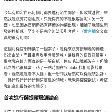
今年有規定自己每個月都要進行陌生開發，但收效甚微，雖
然我是沒有特別沮喪，只覺得真的不是很容易呢，另一方
面，也是因為官網仍然有持續的詢價出現，彌補了我陌生開
發的挫折感，至少不是完全無法吸引客戶。（
做官網
寫文章
真的很有用啊）
這個月從官網轉換了一個案子，是從來沒有接觸過的傳產
B2B企業，而且還專攻半導體領域，讓我真的很受寵若驚，
畢竟我在這方面真的是一張白紙，連皮毛知識都沒有。但除
此之外也很興奮，花了一點時間在Youtube找相關影片來
看，雖然還是看不太懂，但一想到我居然可以從服裝設計，
一路跨界跨跨跨跨到這麼遠的領域，就覺得躍躍欲試，希望
我能拿出最好的表現呀！
首次進行薩提爾職涯諮商
因為工作認識的一位臉友（臉書上認識但未見過的朋友），