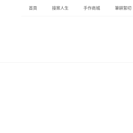
Skip
首頁
接案人生
手作商城
筆耕絮叨
to
content