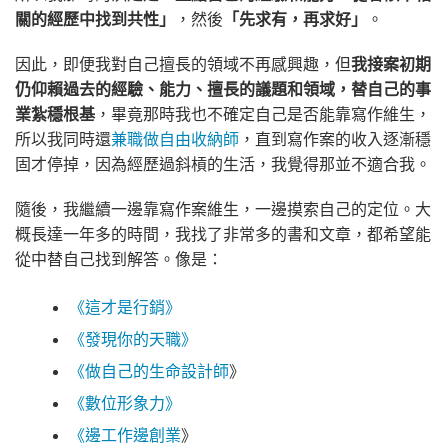
關的經歷中找到共性」
，然後
「先求有，再求好」
。
因此，即便我對自己擅長的領域不再感興趣，但
我接案初期
仍仰賴過去的經驗、能力、擅長的議題和領域，替自己的事
業紮穩根基
，畢竟那時我也不確定自己是否能靠寫作維生，
所以我同時還
兼職做自由收納師
，直到寫作案的收入逐漸穩
固才停掉，因為經歷過斜槓的生活，我覺得那並不適合我。
隨後，我繼續一邊靠寫作案維生，一邊摸索自己的定位。大
概長達一年多的時間，我找了非常多的書和文章，都希望能
從中替自己找到解答。像是：
《這才是行銷》
《發現你的天職》
《做自己的生命設計師
》
《數位形象力》
《邊工作邊創業
》