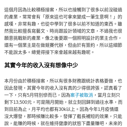
這個月因為比較積極接案，所以也接觸到了很多以前沒碰過
的產業，常常會有「原來這也可拿來變成一筆生意啊！」的
感嘆，非常有趣，也從中學到了很多以前不知道的東西。雖
然我比較擅長寫藝文、時尚跟設計領域的文章，不過我也很
願意挑戰新的產業，像之後要跟一個照明設計的業主合作，
還有一個業主是在做競賽代辦，但由於有簽約，所以這細節
不能說太多。總覺得接下來會越來越有趣呢。
其實今年的收入沒有想像中少
本月份由於積極接案，所以有很多財務跟統計表格要做，也
因此發現，其實今年的收入沒有真的少得很誇張，認真看了
一下，只有5月特別慘而已，因為
案子被取消
，當月立刻只
剩下13,500元，可是隔月開始，就立刻回歸到過往水準，而
到目前為止，月平均也都有30k以上。因為今年1月疫情還
沒大爆發，那時候賺比較多，發揮了截長補短的效果，只能
說，能賺的時候，就在維持健康的狀態下盡量賺吧，未來的