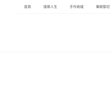
Skip
首頁
接案人生
手作商城
筆耕絮叨
to
content