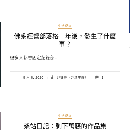
生活紀錄
佛系經營部落格一年後，發生了什麼
事？
很多人都會固定紀錄部…
8 月 8, 2020
邱鈺玲（碎念主婦）
1
生活紀錄
架站日記：剩下萬惡的作品集