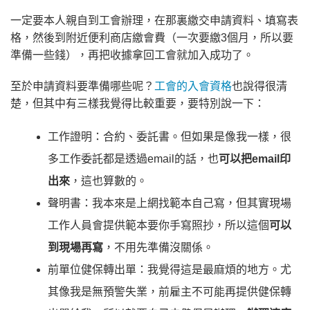
一定要本人親自到工會辦理，在那裏繳交申請資料、填寫表
格，然後到附近便利商店繳會費（一次要繳3個月，所以要
準備一些錢），再把收據拿回工會就加入成功了。
至於申請資料要準備哪些呢？
工會的入會資格
也說得很清
楚，但其中有三樣我覺得比較重要，要特別說一下：
工作證明：合約、委託書。但如果是像我一樣，很
多工作委託都是透過email的話，也
可以把email印
出來
，這也算數的。
聲明書：我本來是上網找範本自己寫，但其實現場
工作人員會提供範本要你手寫照抄，所以這個
可以
到現場再寫
，不用先準備沒關係。
前單位健保轉出單：我覺得這是最麻煩的地方。尤
其像我是無預警失業，前雇主不可能再提供健保轉