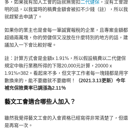
多，如果我有加入工會的話就無需扣
二代健保
，沒有工會證
明的話，以我當時的稿費金額會被扣不少錢（註），所以我
就趕緊去申請了。
如果你的業主也是會每一筆誠實報稅的企業，且專案金額都
超過兩萬塊，你的勞健保又沒放在什麼特別的地方的話，建
議加入一下會比較好喔。
註：計算方式會是金額x 1.91%，所以假設稿費以二代健保
規定中執行業務所得的下限20,000元計算，20000 x
1.91%=382。看起來不多，但文字工作者每一塊錢都是用字
數換來的，能不要繳就不要繳啊！
（2021.3.13更新）今年
補充保險費率已調漲為2.11％
藝文工會適合哪些人加入？
雖然我覺得藝文工會的入會資格已經寫得非常清楚了，但還
是再寫一次。