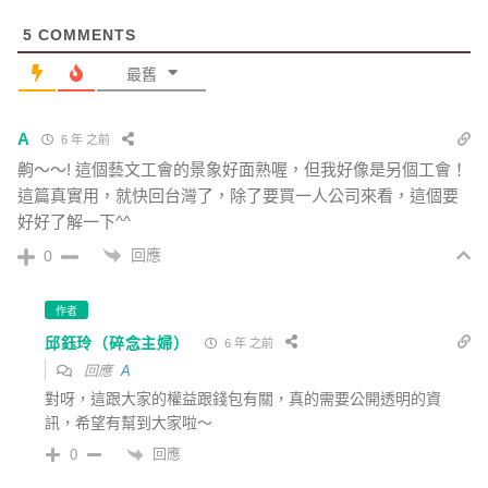
5
COMMENTS
最舊
A
6 年 之前
齁～～! 這個藝文工會的景象好面熟喔，但我好像是另個工會！
這篇真實用，就快回台灣了，除了要買一人公司來看，這個要
好好了解一下^^
回應
0
作者
邱鈺玲（碎念主婦）
6 年 之前
回應
A
對呀，這跟大家的權益跟錢包有關，真的需要公開透明的資
訊，希望有幫到大家啦～
回應
0