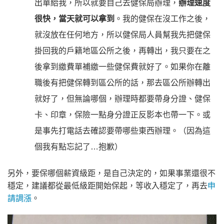
出單給我，所以就要自己去健保局辦理，
辦理速度
很快，當天就可以拿到
。我的健保在沒工作之後，
就沒放在任何地方，所以健保局人員幫我先把健保
掛回我的戶籍地區公所之後，再轉出，我只要在之
後拿到繳費單補繳一些健保費就好了。如果你在離
職後有把健保轉到區公所的話，那去區公所辦轉出
就好了，但無論哪個，辦理時都要帶身分證、健保
卡、印章，保險一點身分證正反影本也帶一下。或
是事先打電話去確認要帶哪些東西辦理。（因為這
個我有點忘記了…抱歉）
另外，要保哪個薪資級距，是自己決定的，如果事業還很不
穩定，建議都從最低級距開始保起，等收入穩定了，再去
申
請調漲
。