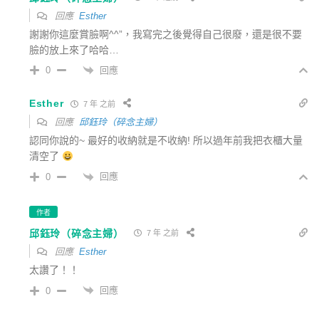
回應
Esther
謝謝你這麼賞臉啊^^”，我寫完之後覺得自己很廢，還是很不要
臉的放上來了哈哈…
回應
0
Esther
7 年 之前
回應
邱鈺玲（碎念主婦）
認同你說的~ 最好的收納就是不收納! 所以過年前我把衣櫃大量
清空了
回應
0
作者
邱鈺玲（碎念主婦）
7 年 之前
回應
Esther
太讚了！！
回應
0